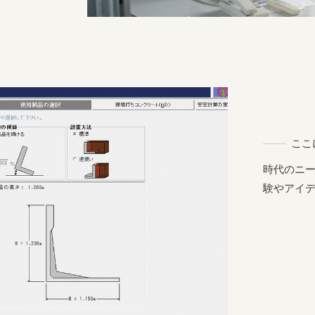
ここ
時代のニ
験やアイ