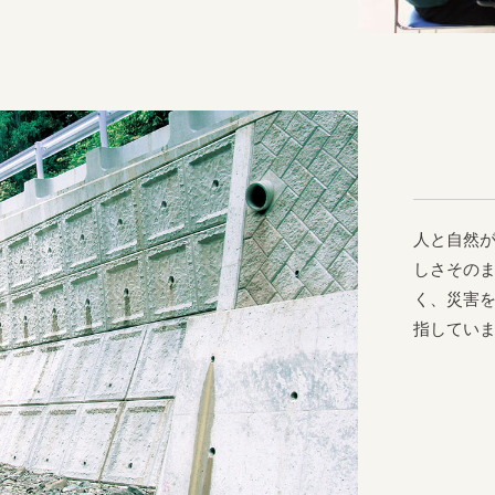
人と自然
しさその
く、災害
指してい