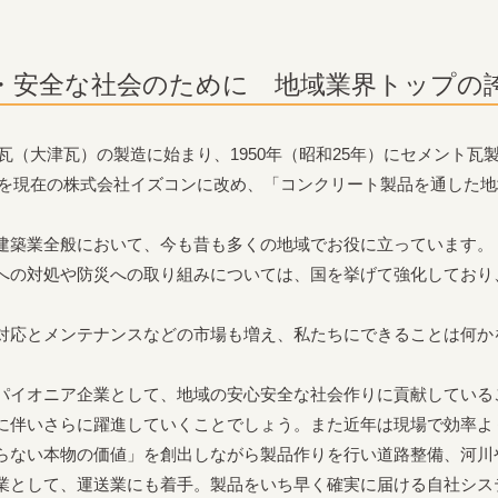
・安全な社会のために 地域業界トップの
た黒瓦（大津瓦）の製造に始まり、1950年（昭和25年）にセメント
社名を現在の株式会社イズコンに改め、「コンクリート製品を通した
建築業全般において、今も昔も多くの地域でお役に立っています。
への対処や防災への取り組みについては、国を挙げて強化しており
対応とメンテナンスなどの市場も増え、私たちにできることは何か
パイオニア企業として、地域の安心安全な社会作りに貢献している
に伴いさらに躍進していくことでしょう。また近年は現場で効率よ
らない本物の価値」を創出しながら製品作りを行い道路整備、河川
業として、運送業にも着手。製品をいち早く確実に届ける自社シス